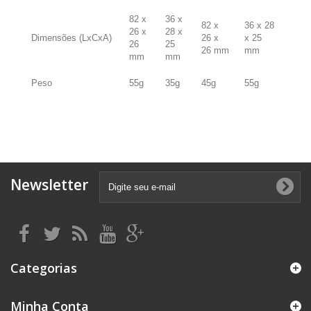
82 x
36 x
82 x
36 x 28
26 x
28 x
Dimensões (LxCxA)
26 x
x 25
26
25
26 mm
mm
mm
mm
Peso
55g
35g
45g
55g
Newsletter
Categorias
Minha Conta