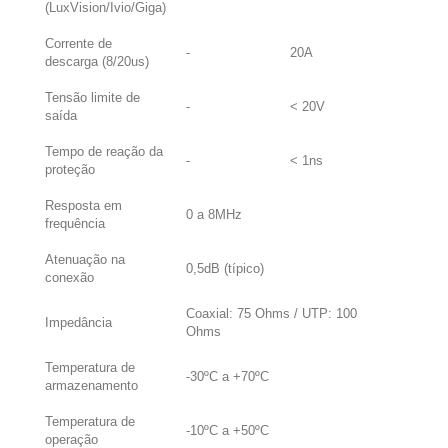
(LuxVision/Ivio/Giga)
Corrente de
-
20A
descarga (8/20us)
Tensão limite de
-
< 20V
saída
Tempo de reação da
-
< 1ns
proteção
Resposta em
0 a 8MHz
frequência
Atenuação na
0,5dB (típico)
conexão
Coaxial: 75 Ohms / UTP: 100
Impedância
Ohms
Temperatura de
-30ºC a +70ºC
armazenamento
Temperatura de
-10ºC a +50ºC
operação