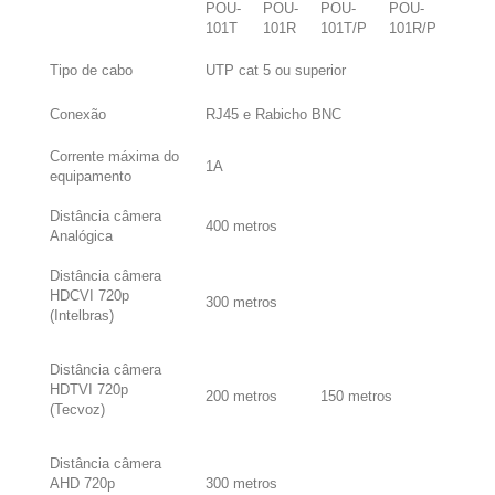
POU-
POU-
POU-
POU-
101T
101R
101T/P
101R/P
Tipo de cabo
UTP cat 5 ou superior
Conexão
RJ45 e Rabicho BNC
Corrente máxima do
1A
equipamento
Distância câmera
400 metros
Analógica
Distância câmera
HDCVI 720p
300 metros
(Intelbras)
Distância câmera
HDTVI 720p
200 metros
150 metros
(Tecvoz)
Distância câmera
AHD 720p
300 metros