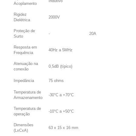
Indutivo
Acoplamento
Rigidez
2000V
Dielétrica
Proteção de
-
20A
Surto
Resposta em
40Hz a 5MHz
Frequência
Atenuação na
0,5dB (típico)
conexão
Impedância
75 ohms
Temperatura de
-30°C a +70°C
Armazenamento
Temperatura de
-10°C a +50°C
operação
Dimensões
63 x 15 x 16 mm
(LxCxA)